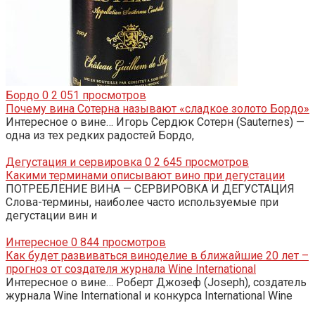
Бордо
0
2 051 просмотров
Почему вина Сотерна называют «сладкое золото Бордо»
Интересное о вине… Игорь Сердюк Сотерн (Sauternes) —
одна из тех редких радостей Бордо,
Дегустация и сервировка
0
2 645 просмотров
Какими терминами описывают вино при дегустации
ПОТРЕБЛЕНИЕ ВИНА — СЕРВИРОВКА И ДЕГУСТАЦИЯ
Слова-термины, наиболее часто используемые при
дегустации вин и
Интересное
0
844 просмотров
Как будет развиваться виноделие в ближайшие 20 лет –
прогноз от создателя журнала Wine International
Интересное о вине… Роберт Джозеф (Joseph), создатель
журнала Wine International и конкурса International Wine