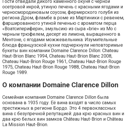
Гости отведали дикого каменного окуня с черной
осетровой икрой, утиную печень с красными ягодами и
черносмородиновым соусом, фермерского голубя из
региона Дром, фламбе в роме из Мартиники с ревенем,
фаршированного утиной печенью с ароматом перца
«Воатсиперифери», эмульсию из сыра «brie» из Мо с
черным трюфелем, десерт из лимона, выращенного в
Ментоне, с ягодами можжевельника. Изумительные
блюда французской кухни подчеркнули неповторимые
букеты вин компании Domaine Clarence Dillon: Chateau
Haut-Brion Blanc 1994, Chateau Haut-Brion Blanc 2008,
Chateau Haut-Brion Rouge 1961, Chateau Haut-Brion Rouge
1975, Chateau Haut-Brion Rouge 1988, Chateau Haut-Brion
Rouge 1989.
О компании Domaine Clarence Dillon
Семейная компания Domaine Clarence Dillon была
основана в 1935 году. Её вина входят в число самых
престижных в регионе Бордо. Это 4 первоклассных
вина с безупречной репутацией: два крю красных вин и
два крю белых вин замков Château Haut-Brion и Château
La Mission Haut-Brion.