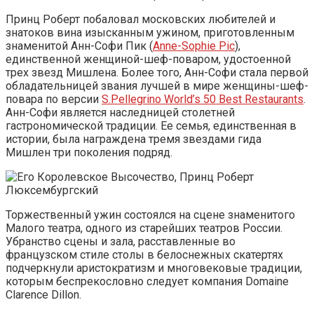
Принц Роберт побаловал московских любителей и
знатоков вина изысканным ужином, приготовленным
знаменитой Анн-Софи Пик (
Anne-Sophie Pic
),
единственной женщиной-шеф-поваром, удостоенной
трех звезд Мишлена. Более того, Анн-Софи стала первой
обладательницей звания лучшей в мире женщины-шеф-
повара по версии
S.Pellegrino World’s 50 Best Restaurants
.
Анн-Софи является наследницей столетней
гастрономической традиции. Ее семья, единственная в
истории, была награждена тремя звездами гида
Мишлен три поколения подряд.
Торжественный ужин состоялся на сцене знаменитого
Малого театра, одного из старейших театров России.
Убранство сцены и зала, расставленные во
французском стиле столы в белоснежных скатертях
подчеркнули аристократизм и многовековые традиции,
которым беспрекословно следует компания Domaine
Clarence Dillon.