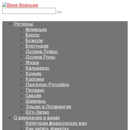
Перейти
к
Поиск:
контенту
Регионы
Арманьяк
Бордо
Божоле
Бургундия
Долина Луары
Долина Роны
Жюра
Кальвадос
Коньяк
Корсика
Лангедок-Руссийон
Прованс
Савойя
Шампань
Эльзас и Лотарингия
Юго-Запад
О виноделии и винах
Категории французских вин
Как читать этикетку