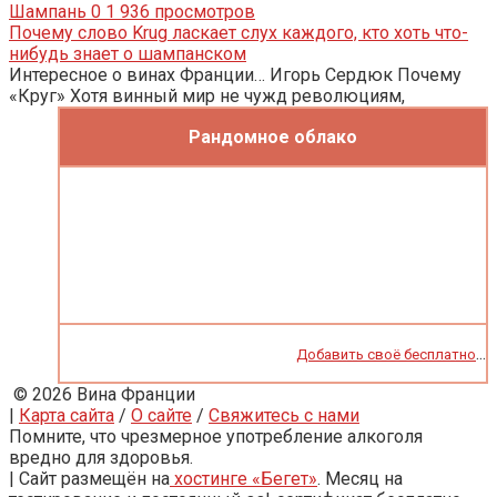
Шампань
0
1 936 просмотров
Почему слово Krug ласкает слух каждого, кто хоть что-
нибудь знает о шампанском
Интересное о винах Франции… Игорь Сердюк Почему
«Круг» Хотя винный мир не чужд революциям,
Рандомное облако
...
Добавить своё бесплатно
© 2026 Вина Франции
|
Карта сайта
/
О сайте
/
Свяжитесь с нами
Помните, что чрезмерное употребление алкоголя
вредно для здоровья.
| Сайт размещён на
хостинге «Бегет»
. Месяц на