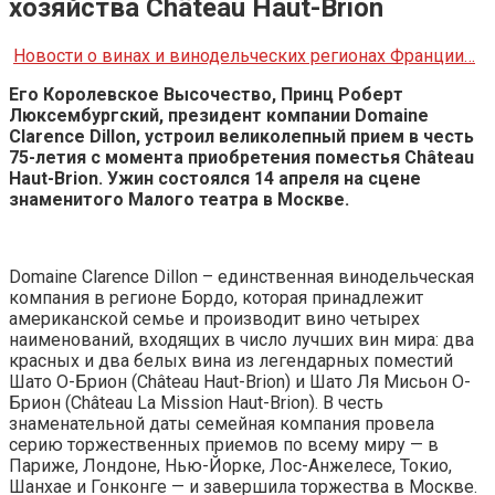
хозяйства Château Haut-Brion
Новости о винах и винодельческих регионах Франции…
Его Королевское Высочество, Принц Роберт
Люксембургский, президент компании Domaine
Clarence Dillon, устроил великолепный прием в честь
75-летия с момента приобретения поместья Château
Haut-Brion. Ужин состоялся 14 апреля на сцене
знаменитого Малого театра в Москве.
Domaine Clarence Dillon – единственная винодельческая
компания в регионе Бордо, которая принадлежит
американской семье и производит вино четырех
наименований, входящих в число лучших вин мира: два
красных и два белых вина из легендарных поместий
Шато О-Брион (Château Haut-Brion) и Шато Ля Мисьон О-
Брион (Château La Mission Haut-Brion). В честь
знаменательной даты семейная компания провела
серию торжественных приемов по всему миру — в
Париже, Лондоне, Нью-Йорке, Лос-Анжелесе, Токио,
Шанхае и Гонконге — и завершила торжества в Москве.