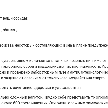
т наши сосуды;
действие;
йства некоторых составляющих вина в плане предупрежде
существенном количестве в танинах красных вин, имеют 
т артериосклероза и поддерживают их проницаемость. Кро
идно и проверено лабораторным путем антибактериологичес
и защищают организм от токсичного воздействия спирта.
вовать сочетанию здоровья и удовольствия.
ельно сложный напиток. Трудно себе представить то огром
ы около 600 составляющих. Эти очень сложные химически