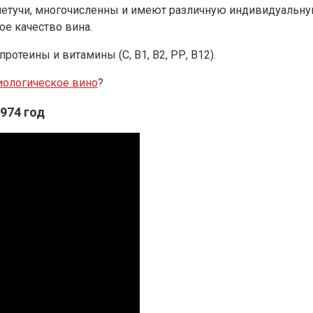
и летучи, многочисленны и имеют различную индивидуальн
е качество вина.
отеины и витамины (С, В1, В2, РР, В12).
биологическое вино
?
974 год