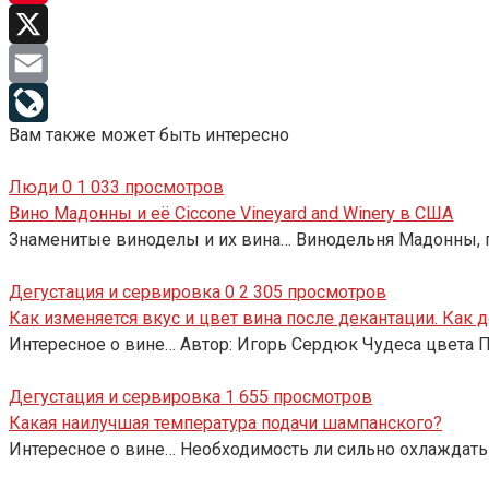
Pinterest
X
Email
Вам также может быть интересно
LiveJournal
Люди
0
1 033 просмотров
Вино Мадонны и её Ciccone Vineyard and Winery в США
Знаменитые виноделы и их вина… Винодельня Мадонны, пр
Дегустация и сервировка
0
2 305 просмотров
Как изменяется вкус и цвет вина после декантации. Как 
Интересное о вине… Автор: Игорь Сердюк Чудеса цвета П
Дегустация и сервировка
1
655 просмотров
Какая наилучшая температура подачи шампанского?
Интересное о вине… Необходимость ли сильно охлаждат