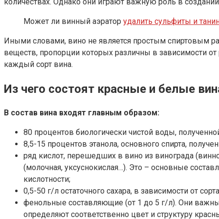
количествах. Однако они играют важную роль в создании
Может ли винный аэратор
удалить сульфиты и тани
Иными словами, вино не является простым спиртовым рас
веществ, пропорции которых различны в зависимости от ра
каждый сорт вина.
Из чего состоят красные и белые вин
В состав вина входят главным образом:
80 процентов биологически чистой воды, полученно
8,5-15 процентов этанола, основного спирта, получе
ряд кислот, перешедших в вино из винограда (винн
(молочная, уксуснокислая…). Это – основные состав
кислотности;
0,5-50 г/л остаточного сахара, в зависимости от сорт
фенольные составляющие (от 1 до 5 г/л). Они важн
определяют соответственно цвет и структуру красн