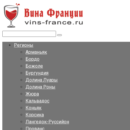
Перейти
к
контенту
Поиск:
Регионы
Арманьяк
Бордо
Божоле
Бургундия
Долина Луары
Долина Роны
Жюра
Кальвадос
Коньяк
Корсика
Лангедок-Руссийон
Прованс