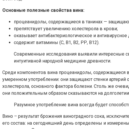
Основные полезные свойства вина:
процеанидолы, содержащиеся в танинах — защищаю
препятствует увеличению холестерола в крови;
оказывает антибактериологическое и антивирусное 
содержит витамины (С, В1, В2, РР, В12).
Современные исследования выявили интересные сво
интуитивной народной медицине древности.
Среди компонентов вина процеанидолы, содержащиеся в 
умеренном употреблении: они защищают стенки артерий о
холестерола, основного фактора болезни. Столь же очев
они положительным образом сказываются на долголетии 
Разумное употребление вина всегда будет способст
Вино – результат брожения виноградного сока, исключит
его состав: на сегодняшний день определены и измерен