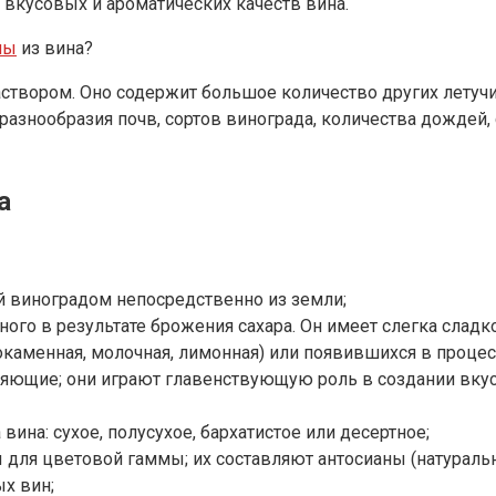
 вкусовых и ароматических качеств вина.
ны
из вина?
твором. Оно содержит большое количество других летучих 
знообразия почв, сортов винограда, количества дождей, сол
а
й виноградом непосредственно из земли;
нного в результате брожения сахара. Он имеет слегка сладк
окаменная, молочная, лимонная) или появившихся в проце
ляющие; они играют главенствующую роль в создании вкусо
а вина: сухое, полусухое, бархатистое или десертное;
ы для цветовой гаммы; их составляют антосианы (натурал
ых вин;