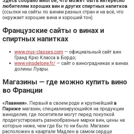
Здесь собрано многое, что может быть интересно
любителям хороших вин и других спиртных напитков
(ссылки на сайты по винам разных стран и на всё, что
окружает хорошие вина и хороший тон).
Французские сайты о винах и
спиртных напитках
www.crus-classes.com
— официальный сайт вин
Гранд Крю Класса в Бордо;
www.vinsdeloire.fr/
— сайт о виноградниках и винах
долины Луары.
Магазины — где можно купить вино
во Франции
«Лавиния».
Первый в своем роде и крупнейший
в
Париже
магазин, специализирующийся на продукции
виноделия, где посетители могут перед покупкой
продегустировать разнообразные марки вин, цены на
которые ниже, чем где бы то ни было. Магазин
расположен в квартале Мадлен в самом сердце