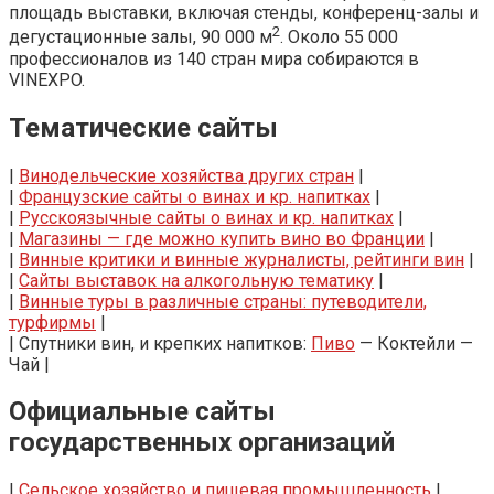
площадь выставки, включая стенды, конференц-залы и
2
дегустационные залы, 90 000 м
. Около 55 000
профессионалов из 140 стран мира собираются в
VINEXPO.
Тематические сайты
|
Винодельческие хозяйства других стран
|
|
Французские сайты о винах и кр. напитках
|
|
Русскоязычные сайты о винах и кр. напитках
|
|
Магазины — где можно купить вино во Франции
|
|
Винные критики и винные журналисты, рейтинги вин
|
|
Сайты выставок на алкогольную тематику
|
|
Винные туры в различные страны: путеводители,
турфирмы
|
| Спутники вин, и крепких напитков:
Пиво
— Коктейли —
Чай |
Официальные сайты
государственных организаций
|
Сельское хозяйство и пищевая промышленность
|