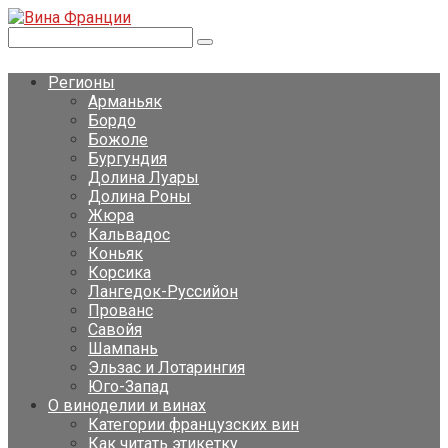
Перейти
к
Поиск:
контенту
Регионы
Арманьяк
Бордо
Божоле
Бургундия
Долина Луары
Долина Роны
Жюра
Кальвадос
Коньяк
Корсика
Лангедок-Руссийон
Прованс
Савойя
Шампань
Эльзас и Лотарингия
Юго-Запад
О виноделии и винах
Категории французских вин
Как читать этикетку