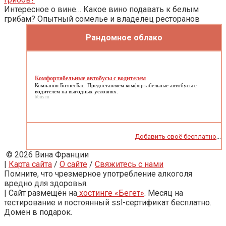
Интересное о вине… Какое вино подавать к белым
грибам? Опытный сомелье и владелец ресторанов
Рандомное облако
Комфортабельные автобусы с водителем
Компания БизнесБас. Предоставляем
комфортабельные автобусы с
водителем
на выгодных условиях.
bbus.ru
...
Добавить своё бесплатно
© 2026 Вина Франции
|
Карта сайта
/
О сайте
/
Свяжитесь с нами
Помните, что чрезмерное употребление алкоголя
вредно для здоровья.
| Сайт размещён на
хостинге «Бегет»
. Месяц на
тестирование и постоянный ssl-сертификат бесплатно.
Домен в подарок.