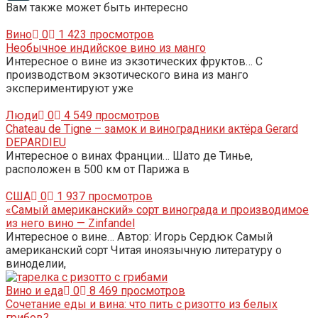
Вам также может быть интересно
LiveJournal
Вино
0
1 423 просмотров
Необычное индийское вино из манго
Интересное о вине из экзотических фруктов… С
производством экзотического вина из манго
экспериментируют уже
Люди
0
4 549 просмотров
Chateau de Tigne – замок и виноградники актёра Gerard
DEPARDIEU
Интересное о винах Франции… Шато де Тинье,
расположен в 500 км от Парижа в
США
0
1 937 просмотров
«Самый американский» сорт винограда и производимое
из него вино — Zinfandel
Интересное о вине… Автор: Игорь Сердюк Самый
американский сорт Читая иноязычную литературу о
виноделии,
Вино и еда
0
8 469 просмотров
Сочетание еды и вина: что пить с ризотто из белых
грибов?