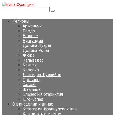
Перейти
к
Поиск:
контенту
Регионы
Арманьяк
Бордо
Божоле
Бургундия
Долина Луары
Долина Роны
Жюра
Кальвадос
Коньяк
Корсика
Лангедок-Руссийон
Прованс
Савойя
Шампань
Эльзас и Лотарингия
Юго-Запад
О виноделии и винах
Категории французских вин
Как читать этикетку