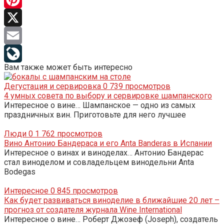
Pinterest
X
Email
Вам также может быть интересно
LiveJournal
Дегустация и сервировка
0
739 просмотров
4 умных совета по выбору и сервировке шампанского
Интересное о вине… Шампанское — одно из самых
праздничных вин. Приготовьте для него лучшее
Люди
0
1 762 просмотров
Вино Антонио Бандераса и его Anta Banderas в Испании
Интересное о винах и виноделах… Антонио Бандерас
стал виноделом и совладельцем винодельни Anta
Bodegas
Интересное
0
845 просмотров
Как будет развиваться виноделие в ближайшие 20 лет –
прогноз от создателя журнала Wine International
Интересное о вине… Роберт Джозеф (Joseph), создатель