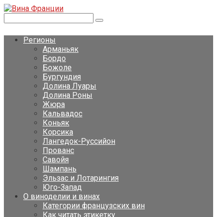
Перейти
к
Поиск:
контенту
Регионы
Арманьяк
Бордо
Божоле
Бургундия
Долина Луары
Долина Роны
Жюра
Кальвадос
Коньяк
Корсика
Лангедок-Руссийон
Прованс
Савойя
Шампань
Эльзас и Лотарингия
Юго-Запад
О виноделии и винах
Категории французских вин
Как читать этикетку