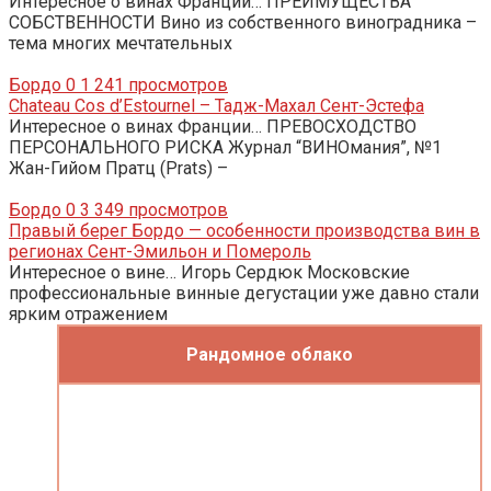
Интересное о винах Франции… ПРЕИМУЩЕСТВА
СОБСТВЕННОСТИ Вино из собственного виноградника –
тема многих мечтательных
Бордо
0
1 241 просмотров
Chateau Cos d’Estournel – Тадж-Махал Сент-Эстефа
Интересное о винах Франции… ПРЕВОСХОДСТВО
ПЕРСОНАЛЬНОГО РИСКА Журнал “ВИНОмания”, №1
Жан-Гийом Пратц (Prats) –
Бордо
0
3 349 просмотров
Правый берег Бордо — особенности производства вин в
регионах Сент-Эмильон и Помероль
Интересное о вине… Игорь Сердюк Московские
профессиональные винные дегустации уже давно стали
ярким отражением
Рандомное облако