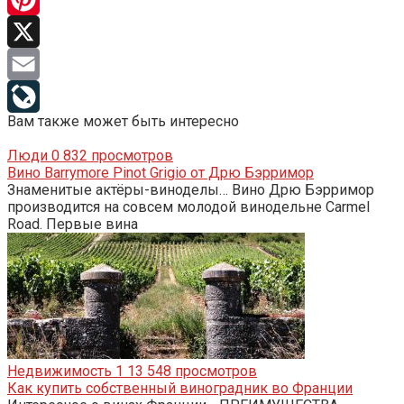
Pinterest
X
Email
Вам также может быть интересно
LiveJournal
Люди
0
832 просмотров
Вино Barrymore Pinot Grigio от Дрю Бэрримор
Знаменитые актёры-виноделы… Вино Дрю Бэрримор
производится на совсем молодой винодельне Carmel
Road. Первые вина
Недвижимость
1
13 548 просмотров
Как купить собственный виноградник во Франции